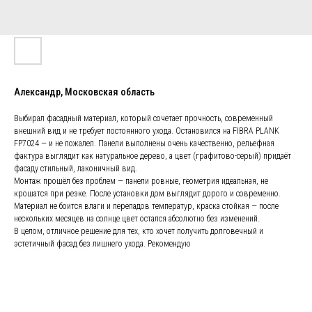
Александр, Московская область
Выбирал фасадный материал, который сочетает прочность, современный
внешний вид и не требует постоянного ухода. Остановился на FIBRA PLANK
FP7024 — и не пожалел. Панели выполнены очень качественно, рельефная
фактура выглядит как натуральное дерево, а цвет (графитово-серый) придаёт
фасаду стильный, лаконичный вид.
Монтаж прошёл без проблем — панели ровные, геометрия идеальная, не
крошатся при резке. После установки дом выглядит дорого и современно.
Материал не боится влаги и перепадов температур, краска стойкая — после
нескольких месяцев на солнце цвет остался абсолютно без изменений.
В целом, отличное решение для тех, кто хочет получить долговечный и
эстетичный фасад без лишнего ухода. Рекомендую