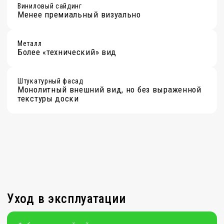
трещины
Архитектурная универсальность
Фиброцементный сайдинг
Высокая: подходит и для классических, и для
современных фасадов
Дерево
Хорошо для натуральной эстетики
Виниловый сайдинг
Обычно выбирают в более массовом сегменте
Металл
Хорошо для современных и индустриальных
решений
Штукатурный фасад
Хорошо для минималистичных и классических