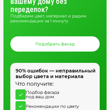
Влага и биостойкость
Фиброцементный сайдинг
Сильная сторона: материал не гниет, устойчив
к влаге; у FibraPlank имеется дополнительная
защита тыльной стороны
Дерево
Древесина требует более внимательного
контроля влаги и состояния покрытия
Виниловый сайдинг
Возможны риски при ошибках монтажа и
попадании влаги за панели
Металл
Металл сам по себе устойчив, но на холодной
поверхности возможен конденсат
Штукатурный фасад
Защита зависит от системы; требуется контроль
трещин и водоотведения