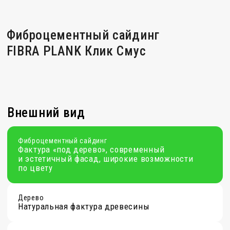
Стабильность формы
Фиброцементный сайдинг
Высокая: материал рассчитан на наружную
эксплуатацию и климатические уловия
окружающей/ внешней среды
Дерево
Зависит от влажности и качества ухода
Виниловый сайдинг
Нужен монтаж с учетом температурного
расширения и сжатия
Металл
Геометрия стабильна, но узлы должны
учитывать конденсат и температурные
деформации
Штукатурный фасад
Возможны усадочные и эксплуатационные