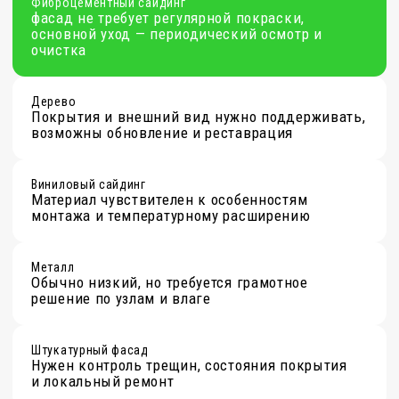
фасадов
КОНТАКТЫ
Телефон:
8 (800) 250 75 54
Электронная почта:
Info@fibraplank.ru
Офис: