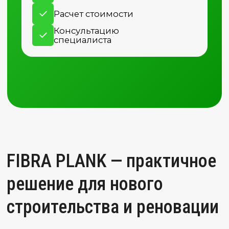
Пожарная безопасность
Фиброцементный сайдинг
Сильная сторона: фиброцемент традиционно
выигрывает у горючих фасадных материалов,
или решений
Дерево
Горючий материал
Виниловый сайдинг
Г2 (умеренно горючие материалы) При высоких
температурах возможна деформация/плавление
Металл
Негорючий материал
Штукатурный фасад
Минеральная система, обычно сильна по
огнестойкости